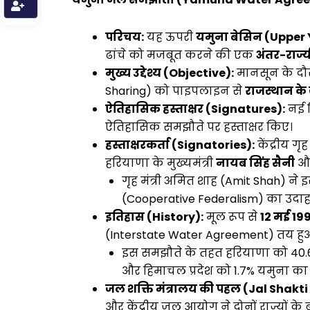
परिचय:
यह ऊपरी
यमुना बेसिन (Uppe
ढांचे को मजबूत करने की एक
अंतर-राज
मुख्य उद्देश्य (Objective):
मानसून के दौ
Sharing) को पाइपलाइन से
राजस्थान के 
ऐतिहासिक हस्ताक्षर (Signatures):
नई द
ऐतिहासिक समझौते पर हस्ताक्षर किए।
हस्ताक्षरकर्ता (Signatories):
केंद्रीय गृह 
हरियाणा के मुख्यमंत्री
नायब सिंह सैनी
और
गृह मंत्री अमित शाह (Amit Shah) ने 
(Cooperative Federalism) का उदा
इतिहास (History):
मूल रूप से
12 मई 19
(Interstate Water Agreement) तय हुआ 
इस समझौते के तहत हरियाणा को 40.6%, 
और हिमाचल प्रदेश को 1.7% यमुना क
जल शक्ति मंत्रालय की पहल (Jal Shakti
और केंद्रीय जल आयोग ने दोनों राज्यों 