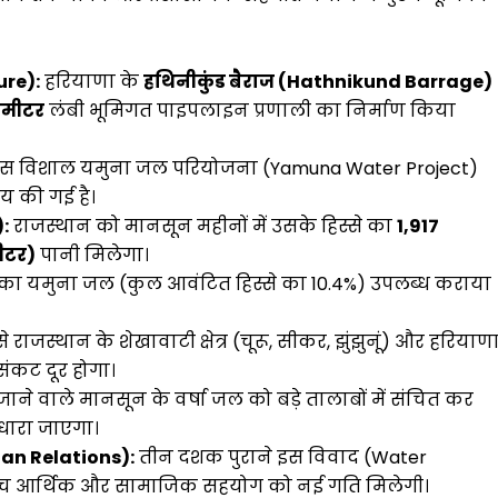
ure):
हरियाणा के
हथिनीकुंड बैराज (Hathnikund Barrage)
ोमीटर
लंबी भूमिगत पाइपलाइन प्रणाली का निर्माण किया
स विशाल यमुना जल परियोजना (Yamuna Water Project)
य की गई है।
:
राजस्थान को मानसून महीनों में उसके हिस्से का
1,917
ीटर)
पानी मिलेगा।
 का यमुना जल (कुल आवंटित हिस्से का 10.4%) उपलब्ध कराया
 राजस्थान के शेखावाटी क्षेत्र (चूरू, सीकर, झुंझुनूं) और हरियाण
संकट दूर होगा।
 जाने वाले मानसून के वर्षा जल को बड़े तालाबों में संचित कर
धारा जाएगा।
han Relations):
तीन दशक पुराने इस विवाद (Water
के बीच आर्थिक और सामाजिक सहयोग को नई गति मिलेगी।