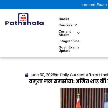
Skip
Government Exam Updates | La
to
content
Books
Courses
Current
Affairs
Infographics
Govt. Exams
Update
June 30, 2026
Daily Current Affairs Hindi
यमुना जल समझौता: अमित शाह की उप