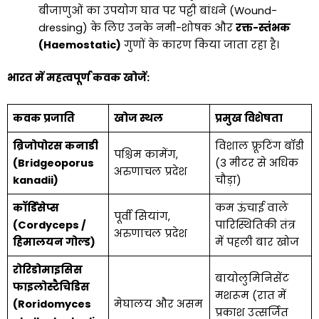
बीजाणुओं का उपयोग घाव पर पट्टी बांधने (Wound-
dressing) के लिए उनके नमी-शोषक और
रक्त-स्तंभक
(Haemostatic)
गुणों के कारण किया जाता रहा है।
भारत में महत्वपूर्ण कवक खोजें:
कवक प्रजाति
खोज स्थल
प्रमुख विशेषता
ब्रिजोपोरस कनाडी
विशाल फ्रूटिंग बॉडी
पश्चिम कामेंग,
(Bridgeoporus
(3 मीटर से अधिक
अरुणाचल प्रदेश
kanadii)
चौड़ा)
कॉर्डिसेप्स
कम ऊंचाई वाले
पूर्वी सियांग,
(Cordyceps /
पारिस्थितिकी तंत्र
अरुणाचल प्रदेश
हिमालयन गोल्ड)
में पहली बार खोज
रोरिडोमाइसिस
बायोलुमिनिसेंट
फाइलोस्टैचिडिस
मशरूम (रात में
(Roridomyces
मेघालय और असम
प्रकाश उत्सर्जित