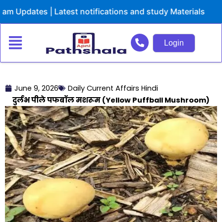
Skip
dates | Latest notifications and study Materials
to
content
Login
June 9, 2026
Daily Current Affairs Hindi
दुर्लभ पीले पफबॉल मशरूम (Yellow Puffball Mushroom)