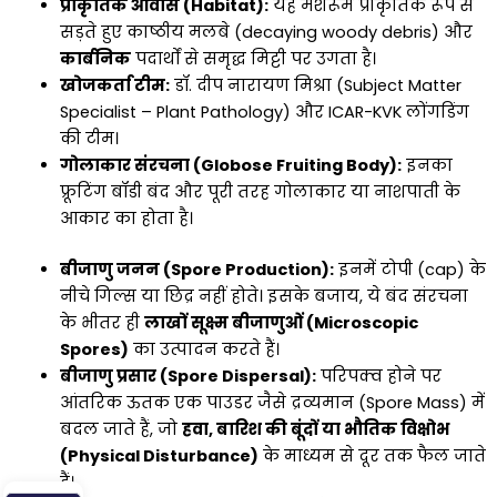
प्राकृतिक आवास (Habitat):
यह मशरूम प्राकृतिक रूप से
सड़ते हुए काष्ठीय मलबे (decaying woody debris) और
कार्बनिक
पदार्थों से समृद्ध मिट्टी पर उगता है।
खोजकर्ता टीम:
डॉ. दीप नारायण मिश्रा (Subject Matter
Specialist – Plant Pathology) और ICAR-KVK लोंगडिंग
की टीम।
गोलाकार संरचना (Globose Fruiting Body):
इनका
फ्रूटिंग बॉडी बंद और पूरी तरह गोलाकार या नाशपाती के
आकार का होता है।
बीजाणु जनन (Spore Production):
इनमें टोपी (cap) के
नीचे गिल्स या छिद्र नहीं होते। इसके बजाय, ये बंद संरचना
के भीतर ही
लाखों सूक्ष्म बीजाणुओं (Microscopic
Spores)
का उत्पादन करते हैं।
बीजाणु प्रसार (Spore Dispersal):
परिपक्व होने पर
आंतरिक ऊतक एक पाउडर जैसे द्रव्यमान (Spore Mass) में
बदल जाते हैं, जो
हवा, बारिश की बूंदों या भौतिक विक्षोभ
(Physical Disturbance)
के माध्यम से दूर तक फैल जाते
हैं।