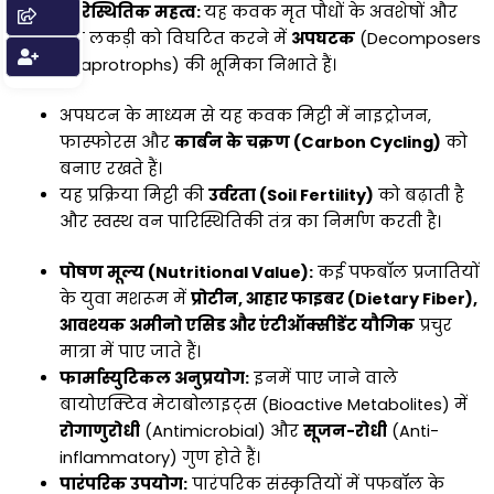
पारिस्थितिक महत्व:
यह कवक मृत पौधों के अवशेषों और
मृत लकड़ी को विघटित करने में
अपघटक
(Decomposers
/ Saprotrophs) की भूमिका निभाते हैं।
अपघटन के माध्यम से यह कवक मिट्टी में नाइट्रोजन,
फास्फोरस और
कार्बन के चक्रण (Carbon Cycling)
को
बनाए रखते हैं।
यह प्रक्रिया मिट्टी की
उर्वरता (Soil Fertility)
को बढ़ाती है
और स्वस्थ वन पारिस्थितिकी तंत्र का निर्माण करती है।
पोषण मूल्य (Nutritional Value):
कई पफबॉल प्रजातियों
के युवा मशरूम में
प्रोटीन, आहार फाइबर (Dietary Fiber),
आवश्यक अमीनो एसिड और एंटीऑक्सीडेंट यौगिक
प्रचुर
मात्रा में पाए जाते हैं।
फार्मास्युटिकल अनुप्रयोग:
इनमें पाए जाने वाले
बायोएक्टिव मेटाबोलाइट्स (Bioactive Metabolites) में
रोगाणुरोधी
(Antimicrobial) और
सूजन-रोधी
(Anti-
inflammatory) गुण होते हैं।
पारंपरिक उपयोग:
पारंपरिक संस्कृतियों में पफबॉल के