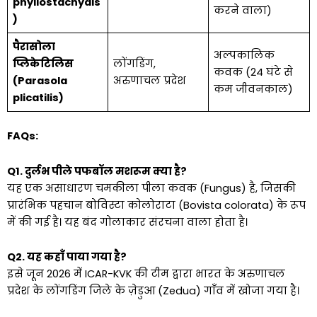
phyllostachydis
करने वाला)
)
पैरासोला
अल्पकालिक
प्लिकेटिलिस
लोंगडिंग,
कवक (24 घंटे से
(Parasola
अरुणाचल प्रदेश
कम जीवनकाल)
plicatilis)
FAQs:
Q1. दुर्लभ पीले पफबॉल मशरूम क्या है?
यह एक असाधारण चमकीला पीला कवक (Fungus) है, जिसकी
प्रारंभिक पहचान बोविस्टा कोलोराटा (Bovista colorata) के रूप
में की गई है। यह बंद गोलाकार संरचना वाला होता है।
Q2. यह कहाँ पाया गया है?
इसे जून 2026 में ICAR-KVK की टीम द्वारा भारत के अरुणाचल
प्रदेश के लोंगडिंग जिले के ज़ेडुआ (Zedua) गाँव में खोजा गया है।