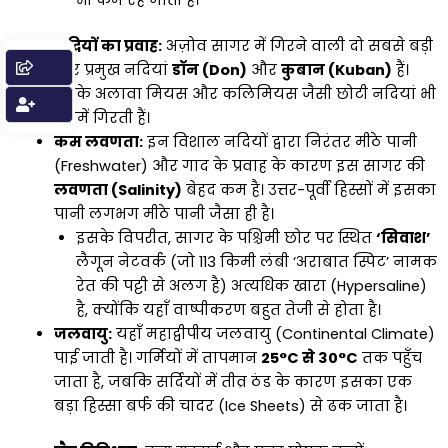
भी कम रह जाती है।
नदियों का प्रवाह:
अज़ोव सागर में गिरने वाली दो सबसे बड़ी
और प्रमुख नदियां
डॉन (Don)
और
कुबान (Kuban)
हैं।
इनके अलावा मियस और कलिमियस जैसी छोटी नदियां भी
इसमें गिरती हैं।
कम लवणता:
इन विशाल नदियों द्वारा निरंतर मीठे पानी
(Freshwater) और गाद के प्रवाह के कारण इस सागर की
लवणता (Salinity)
बेहद कम है। उत्तर-पूर्वी हिस्सों में इसका
पानी लगभग मीठे पानी जैसा ही है।
इसके विपरीत, सागर के पश्चिमी छोर पर स्थित
‘सिवाश’
लैगून नेटवर्क (जो 113 किमी लंबी ‘अराबात स्पिट’ नामक
रेत की पट्टी से अलग है) अत्यधिक खारा (Hypersaline)
है, क्योंकि यहाँ वाष्पीकरण बहुत तेजी से होता है।
जलवायु:
यहाँ महाद्वीपीय जलवायु (Continental Climate)
पाई जाती है। गर्मियों में तापमान
25°C से 30°C
तक पहुँच
जाता है, जबकि सर्दियों में तीव्र ठंड के कारण इसका एक
बड़ा हिस्सा बर्फ की चादर (Ice Sheets) से ढक जाता है।