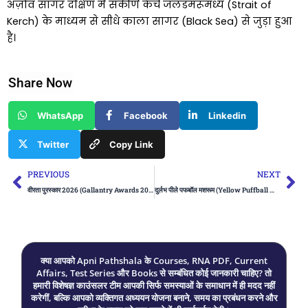
अज़ोव सागर दक्षिण में संकीर्ण केर्च जलडमरूमध्य (Strait of
Kerch) के माध्यम से सीधे काला सागर (Black Sea) से जुड़ा हुआ
है।
Share Now
WhatsApp
Facebook
Linkedin
Twitter
Copy Link
Prev
Ne
PREVIOUS
NEXT
वीरता पुरस्कार 2026 (Gallantry Awards 2026)
दुर्लभ पीले पफबॉल मशरूम (Yellow Puffball Mushroom)
क्या आपको Apni Pathshala के Courses, RNA PDF, Current
Affairs, Test Series और Books से सम्बंधित कोई जानकारी चाहिए? तो
हमारी विशेषज्ञ काउंसलर टीम आपकी सिर्फ समस्याओं के समाधान में ही मदद नहीं
करेगीं, बल्कि आपको व्यक्तिगत अध्ययन योजना बनाने, समय का प्रबंधन करने और