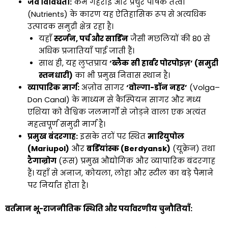
जैव विविधता:
कम गहराई और प्रचुर पोषक तत्वों
(Nutrients) के कारण यह ऐतिहासिक रूप से अत्यधिक
उत्पादक समुद्री क्षेत्र रहा है।
यहाँ
स्टर्जन, पर्च और सार्डिन
जैसी मछलियों की 80 से
अधिक प्रजातियाँ पाई जाती हैं।
साथ ही, यह लुप्तप्राय
‘ब्लैक सी हार्बर पोरपोइज़’ (समुद्री
स्तनधारी)
का भी प्रमुख निवास स्थान है।
व्यापारिक मार्ग:
अज़ोव सागर
‘वोल्गा-डॉन नहर’
(Volga–
Don Canal) के माध्यम से कैस्पियन सागर और मध्य
एशिया को वैश्विक जलमार्गों से जोड़ने वाला एक अत्यंत
महत्वपूर्ण समुद्री मार्ग है।
प्रमुख बंदरगाह:
इसके तटों पर स्थित
मारियुपोल
(Mariupol)
और
बर्डियांस्क (Berdyansk)
(यूक्रेन) तथा
टैगान्रोग
(रूस) प्रमुख औद्योगिक और व्यापारिक बंदरगाह
हैं। यहाँ से अनाज, कोयला, लोहा और स्टील का बड़े पैमाने
पर निर्यात होता है।
वर्तमान भू-राजनीतिक स्थिति और पर्यावरणीय चुनौतियाँ: