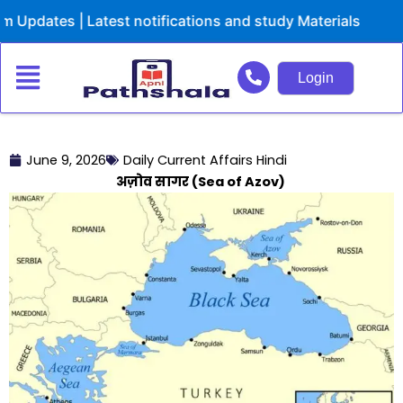
Skip
tes | Latest notifications and study Materials
to
content
Login
June 9, 2026
Daily Current Affairs Hindi
अज़ोव सागर (Sea of Azov)