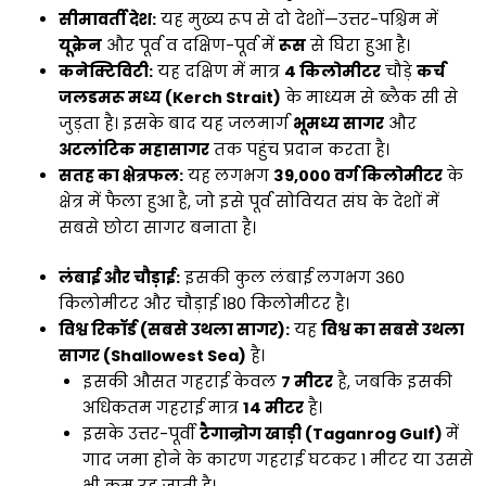
सीमावर्ती देश:
यह मुख्य रूप से दो देशों—उत्तर-पश्चिम में
यूक्रेन
और पूर्व व दक्षिण-पूर्व में
रूस
से घिरा हुआ है।
कनेक्टिविटी:
यह दक्षिण में मात्र
4 किलोमीटर
चौड़े
कर्च
जलडमरू मध्य (Kerch Strait)
के माध्यम से ब्लैक सी से
जुड़ता है। इसके बाद यह जलमार्ग
भूमध्य सागर
और
अटलांटिक महासागर
तक पहुंच प्रदान करता है।
सतह का क्षेत्रफल:
यह लगभग
39,000 वर्ग किलोमीटर
के
क्षेत्र में फैला हुआ है, जो इसे पूर्व सोवियत संघ के देशों में
सबसे छोटा सागर बनाता है।
लंबाई और चौड़ाई:
इसकी कुल लंबाई लगभग 360
किलोमीटर और चौड़ाई 180 किलोमीटर है।
विश्व रिकॉर्ड (सबसे उथला सागर):
यह
विश्व का सबसे उथला
सागर (Shallowest Sea)
है।
इसकी औसत गहराई केवल
7 मीटर
है, जबकि इसकी
अधिकतम गहराई मात्र
14 मीटर
है।
इसके उत्तर-पूर्वी
टैगान्रोग खाड़ी (Taganrog Gulf)
में
गाद जमा होने के कारण गहराई घटकर 1 मीटर या उससे