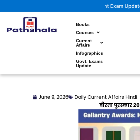
Skip
Government Exam Updates | Latest noti
to
content
Books
Courses
Current
Affairs
Infographics
Govt. Exams
Update
June 9, 2026
Daily Current Affairs Hindi
वीरता पुरस्कार 