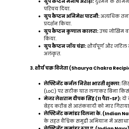
ग्रुप कैप्टन मनीष अरोड़ा:
दुश्मन के सामन
परिचय दिया.
ग्रुप कैप्टन अनिमेश पाटनी:
अत्यधिक तनावप
प्रदर्शन किया.
ग्रुप कैप्टन कुणाल कालरा:
उच्च जोखिम वा
किया.
ग्रुप कैप्टन जॉय चंद्रा:
शौर्यपूर्ण और जटि
अलंकृत.
3. शौर्य चक्र विजेता (Shaurya Chakra Recipi
लेफ्टिनेंट कर्नल नितेश भारती शुक्ला:
सिख
(LoC) पर सटीक घात लगाकर बिना किसी ह
मेजर लेशराम दीपक सिंह (11 पैरा-SF):
दो 
बेहद करीब से आतंकवादी को मार गिराया
लेफ्टिनेंट कमांडर दिलना के. (Indian Na
के तहत वैश्विक समुद्री अभियान में असा
लेफ्टिनेंट कमांडर रूपा ए. (Indian Navy)