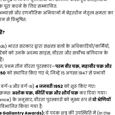
 पूरा करने के लिए सम्मानित.
य अभ्यासों और रणनीतिक अभियानों में बेहतरीन नेतृत्व क्षमता का
मान से विभूषित.
ैं?
s) भारत सरकार द्वारा सशस्त्र बलों के अधिकारियों/कर्मियों,
िकों को उनके अदम्य साहस, वीरता और सर्वोच्च बलिदान के
ैं।
चात, प्रथम तीन वीरता पुरस्कार—
परम वीर चक्र, महावीर चक्र और
950
को स्थापित किए गए थे, जिन्हें 15 अगस्त 1947 से प्रभावी
वर्ग-II और वर्ग-III)
4 जनवरी 1952
को शुरू किए गए।
क्रमशः
अशोक चक्र, कीर्ति चक्र और शौर्य चक्र
कर दिया गया।
fence) के अनुसार, वीरता पुरस्कारों को मुख्य रूप से
दो श्रेणियों
ें विभाजित किया गया है:
me Gallantry Awards):
ये पदक शत्रु की उपस्थिति में (In the