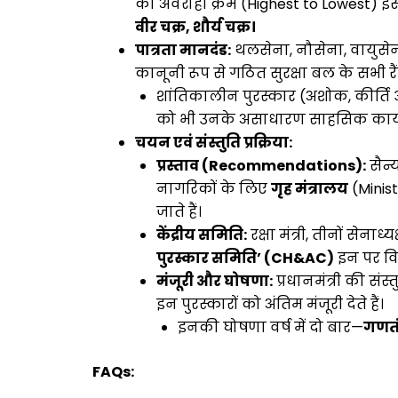
का अवरोही क्रम (Highest to Lowest) इस 
वीर चक्र, शौर्य चक्र।
पात्रता मानदंड:
थलसेना, नौसेना, वायुसेना
कानूनी रूप से गठित सुरक्षा बल के सभी रैं
शांतिकालीन पुरस्कार (अशोक, कीर्ति औ
को भी उनके असाधारण साहसिक कार्यों
चयन एवं संस्तुति प्रक्रिया:
प्रस्ताव (Recommendations):
सैन्
नागरिकों के लिए
गृह मंत्रालय
(Minist
जाते हैं।
केंद्रीय समिति:
रक्षा मंत्री, तीनों सेना
पुरस्कार समिति’ (CH&AC)
इन पर वि
मंजूरी और घोषणा:
प्रधानमंत्री की संस्
इन पुरस्कारों को अंतिम मंजूरी देते हैं।
इनकी घोषणा वर्ष में दो बार—
गणतंत
FAQs: