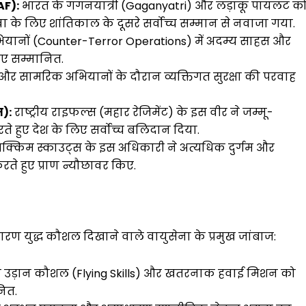
AF):
भारत के गगनयात्री (Gaganyatri) और लड़ाकू पायलट क
ा के लिए शांतिकाल के दूसरे सर्वोच्च सम्मान से नवाजा गया.
ानों (Counter-Terror Operations) में अदम्य साहस और
 लिए सम्मानित.
 और सामरिक अभियानों के दौरान व्यक्तिगत सुरक्षा की परवाह
त):
राष्ट्रीय राइफल्स (महार रेजिमेंट) के इस वीर ने जम्मू-
े हुए देश के लिए सर्वोच्च बलिदान दिया.
क्किम स्काउट्स के इस अधिकारी ने अत्यधिक दुर्गम और
करते हुए प्राण न्यौछावर किए.
ारण युद्ध कौशल दिखाने वाले वायुसेना के प्रमुख जांबाज:
य उड़ान कौशल (Flying Skills) और खतरनाक हवाई मिशन को
नित.