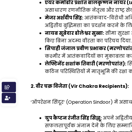
एयर कमोडोर प्रशांत बालकृष्णन नायर (I
असाधारण रणनीतिक नेतृत्व और राष्ट्र सेव
मेजर अर्शदीप सिंह:
आतंकवाद-विरोधी अभिय
अद्वितीय बुद्धिमत्ता का प्रदर्शन करने के
नायब सूबेदार डोलेश्वर सुब्बा:
सीमा सुरक्षा
किए बिना अदम्य वीरता का परिचय दिया.
सिपाही जंजाल प्रवीण प्रभाकर (मरणोपरां
कश्मीर में आतंकवादियों का मुकाबला करत
लेफ्टिनेंट शशांक तिवारी (मरणोपरांत):
सि
कठिन परिस्थितियों में मातृभूमि की रक्षा 
2. वीर चक्र विजेता (Vir Chakra Recipients):
‘ऑपरेशन सिंदूर’ (Operation Sindoor) में असाध
ग्रुप कैप्टन रंजीत सिंह सिद्धू:
अपने अद्विती
सफलतापूर्वक अंजाम देने के लिए सम्मा