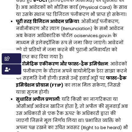
बढ़ते हुए
e-OCI
(इलेक्ट्रॉनिक ओसीआई) की शुरुआत की
है। अब आवेदकों को भौतिक कार्ड (Physical Card) के साथ
या उसके स्थान पर डिजिटल पंजीकरण भी प्राप्त हो सकेगा।
पूरी तरह डिजिटल आवेदन प्रक्रिया
: ओसीआई पंजीकरण,
नवीनीकरण और त्याग (Renunciation) के सभी आवेदन
अब केवल आधिकारिक पोर्टल ociservices.gov.in के
माध्यम से इलेक्ट्रॉनिक रूप से जमा किए जाएंगे। आवेदनों
को दो प्रतियों में जमा करने की पुरानी अनिवार्यता को
समाप्त कर दिया गया है।
बायोमेट्रिक एकीकरण और फास्ट-ट्रैक इमिग्रेशन
: आवेदकों
को पंजीकरण के दौरान अपने बायोमेट्रिक डेटा साझा करने
की सहमति देनी होगी। इससे उन्हें हवाई अड्डों पर
फास्ट-ट्रैक
इमिग्रेशन प्रोग्राम (FTIP)
का लाभ मिल सकेगा, जिससे
यात्रा सुगम होगी।
सुधारित अपील प्रणाली
: यदि किसी का नागरिकता या
ओसीआई आवेदन खारिज होता है, तो अपील की सुनवाई अब
उस अधिकारी से ‘एक रैंक ऊपर’ के अधिकारी द्वारा की
जाएगी जिसने मूल निर्णय लिया था। प्रभावित व्यक्ति को
अपना पक्ष रखने का उचित अवसर (Right to be heard) भी