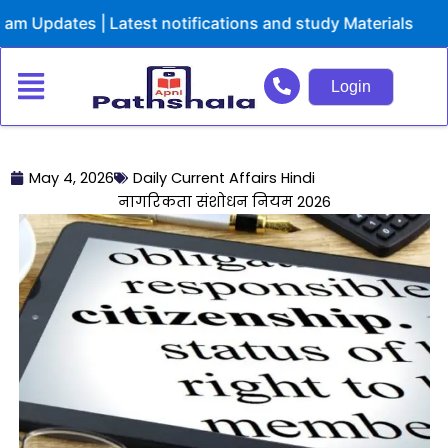
Skip
dates | Latest notifications and study Materials
to
content
Login
May 4, 2026
Daily Current Affairs Hindi
नागरिकता संशोधन नियम 2026