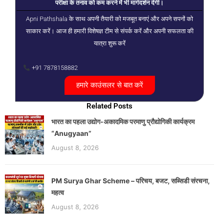
परीक्षा के तनाव को कम करने में भी मार्गदर्शन देगी।
Apni Pathshala के साथ अपनी तैयारी को मजबूत बनाएं और अपने सपनों को
साकार करें। आज ही हमारी विशेषज्ञ टीम से संपर्क करें और अपनी सफलता की
यात्रा शुरू करें
+91 7878158882
हमारे काउंसलर से बात करें
Related Posts
भारत का पहला उद्योग-अकादमिक परमाणु प्रौद्योगिकी कार्यक्रम
“Anugyaan”
August 8, 2026
PM Surya Ghar Scheme – परिचय, बजट, सब्सिडी संरचना,
महत्व
August 8, 2026