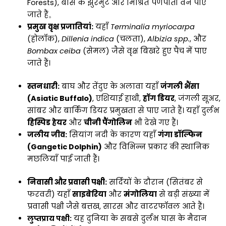
Forests), बांस के झुरमुट और मिश्रित पर्णपाती वन पाए
जाते हैं。
प्रमुख वृक्ष प्रजातियां:
यहाँ
Terminalia myriocarpa
(होलॉक),
Dillenia indica
(चलता),
Albizia spp.
, और
Bombax ceiba
(सेमल) जैसे वृक्ष बिखरे हुए पैच में पाए
जाते हैं।
स्तनधारी:
बाघ और तेंदुए के अलावा यहाँ
जंगली भैंसा
(Asiatic Buffalo)
, एशियाई हाथी,
हॉग डियर
, जंगली सूअर,
सांबर और बार्किंग डियर प्रमुखता से पाए जाते हैं। यहाँ दुर्लभ
हिस्पिड हेयर
और
चीनी पैंगोलिन
भी देखे गए हैं।
जलीय जीव:
सियांग नदी के कारण यहाँ
गंगा डॉल्फिन
(Gangetic Dolphin)
और विभिन्न प्रकार की स्थानिक
मछलियाँ पाई जाती हैं।
निवासी और प्रवासी पक्षी:
सर्दियों के दौरान (सितंबर से
फरवरी) यहाँ
साइबेरिया
और
मंगोलिया
से बड़ी संख्या में
प्रवासी पक्षी जैसे बत्तख, सारस और वाटरफॉवल आते हैं।
लुप्तप्राय पक्षी:
यह दुनिया के सबसे दुर्लभ घास के मैदान