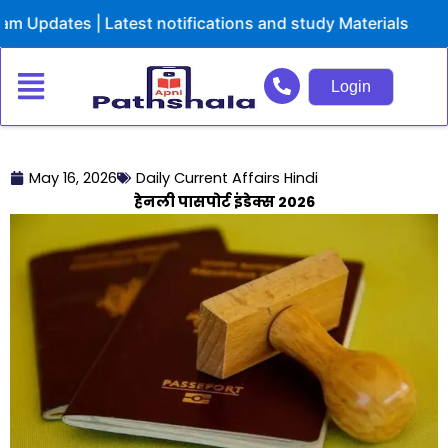
Skip
ates | Latest notifications and study Materials
to
content
Login
May 16, 2026
Daily Current Affairs Hindi
हेनली पासपोर्ट इंडेक्स 2026