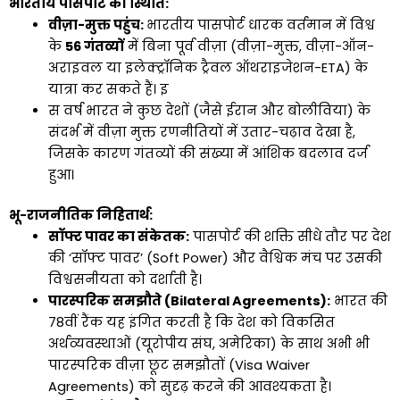
भारतीय पासपोर्ट की स्थिति:
वीज़ा-मुक्त पहुंच:
भारतीय पासपोर्ट धारक वर्तमान में विश्व
के
56 गंतव्यों
में बिना पूर्व वीज़ा (वीज़ा-मुक्त, वीज़ा-ऑन-
अराइवल या इलेक्ट्रॉनिक ट्रैवल ऑथराइजेशन-ETA) के
यात्रा कर सकते हैं। इ
स वर्ष भारत ने कुछ देशों (जैसे ईरान और बोलीविया) के
संदर्भ में वीज़ा मुक्त रणनीतियों में उतार-चढ़ाव देखा है,
जिसके कारण गंतव्यों की संख्या में आंशिक बदलाव दर्ज
हुआ।
भू-राजनीतिक निहितार्थ:
सॉफ्ट पावर का संकेतक:
पासपोर्ट की शक्ति सीधे तौर पर देश
की ‘सॉफ्ट पावर’ (Soft Power) और वैश्विक मंच पर उसकी
विश्वसनीयता को दर्शाती है।
पारस्परिक समझौते (Bilateral Agreements):
भारत की
78वीं रैंक यह इंगित करती है कि देश को विकसित
अर्थव्यवस्थाओं (यूरोपीय संघ, अमेरिका) के साथ अभी भी
पारस्परिक वीज़ा छूट समझौतों (Visa Waiver
Agreements) को सुदृढ़ करने की आवश्यकता है।