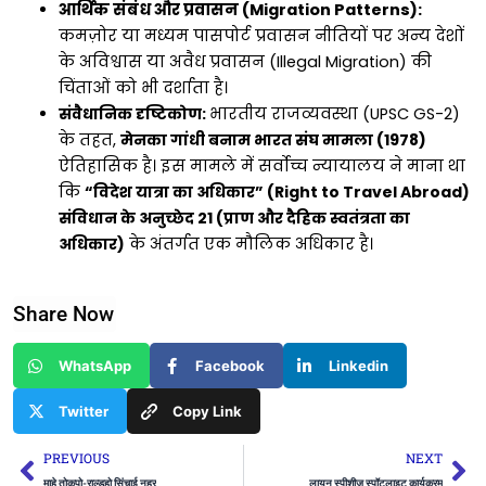
आर्थिक संबंध और प्रवासन (Migration Patterns):
कमज़ोर या मध्यम पासपोर्ट प्रवासन नीतियों पर अन्य देशों
के अविश्वास या अवैध प्रवासन (Illegal Migration) की
चिंताओं को भी दर्शाता है।
संवैधानिक दृष्टिकोण:
भारतीय राजव्यवस्था (UPSC GS-2)
के तहत,
मेनका गांधी बनाम भारत संघ मामला (1978)
ऐतिहासिक है। इस मामले में सर्वोच्च न्यायालय ने माना था
कि
“विदेश यात्रा का अधिकार” (Right to Travel Abroad)
संविधान के अनुच्छेद 21 (प्राण और दैहिक स्वतंत्रता का
अधिकार)
के अंतर्गत एक मौलिक अधिकार है।
Share Now
WhatsApp
Facebook
Linkedin
Twitter
Copy Link
Prev
Ne
PREVIOUS
NEXT
माहे तोकपो-राल्डहो सिंचाई नहर
लायन स्पीशीज स्पॉटलाइट कार्यक्रम