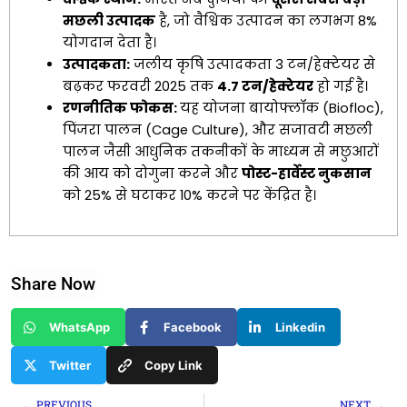
मछली उत्पादक
है, जो वैश्विक उत्पादन का लगभग 8%
योगदान देता है।
उत्पादकता:
जलीय कृषि उत्पादकता 3 टन/हेक्टेयर से
बढ़कर फरवरी 2025 तक
4.7 टन/हेक्टेयर
हो गई है।
रणनीतिक फोकस:
यह योजना बायोफ्लॉक (Biofloc),
पिंजरा पालन (Cage Culture), और सजावटी मछली
पालन जैसी आधुनिक तकनीकों के माध्यम से मछुआरों
की आय को दोगुना करने और
पोस्ट-हार्वेस्ट नुकसान
को 25% से घटाकर 10% करने पर केंद्रित है।
Share Now
WhatsApp
Facebook
Linkedin
Twitter
Copy Link
Prev
Ne
PREVIOUS
NEXT