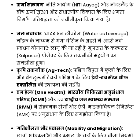
ऊर्जा संक्रमण
: नीति आयोग (NITI Aayog) और नीदरलैंड के
बीच ऊर्जा सुरक्षा और संधारणीय विकास के लिए क्षमता
निर्माण प्रतिबद्धता को नवीनीकृत किया गया है।
जल नवाचार
: ‘वाटर एज लीवरेज’ (Water as Leverage)
मॉडल के माध्यम से गंगा बेसिन के शहरों में ‘शहरी नदी
प्रबंधन योजनाएं’ लागू की जा रही हैं. गुजरात के कल्पसर
(Kalpasar) प्रोजेक्ट के लिए तकनीकी सहयोग का
समझौता हुआ।
कृषि तकनीक (Ag-Tech)
: पश्चिम त्रिपुरा में फूलों के लिए
और बेंगलुरु में डेयरी प्रशिक्षण के लिए
इंडो-डच सेंटर ऑफ
एक्सीलेंस
की स्थापना की गई है।
वन हेल्थ (One Health)
:
भारतीय चिकित्सा अनुसंधान
परिषद (ICMR)
और डच
राष्ट्रीय जन स्वास्थ्य संस्थान
(RIVM)
ने संक्रामक रोगों और एंटी-माइक्रोबियल रेजिस्टेंस
(AMR) पर अनुसंधान के लिए समझौता किया है।
गतिशीलता और प्रवासन (Mobility and Migration)
:
छात्रों, शोधकर्ताओं और कुशल पेशेवरों के लिए वीजा नियमों