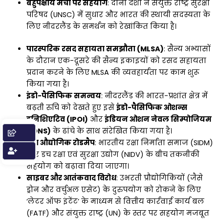
बहुपक्षीय मंचों पर सहयोग
: दोनों देशों ने संयुक्त राष्ट्र सुरक्षा
परिषद (UNSC) में सुधार और भारत की स्थायी सदस्यता के
लिए नीदरलैंड के समर्थन को रेखांकित किया है।
पारस्परिक रसद सहायता समझौता (MLSA)
: सैन्य अभ्यासों
के दौरान एक-दूसरे की सैन्य इकाइयों को रसद सहायता
प्रदान करने के लिए MLSA की व्यवहार्यता पर काम शुरू
किया गया है।
इंडो-पैसिफिक समन्वय
: नीदरलैंड की भारत-प्रशांत क्षेत्र में
बढ़ती रुचि को देखते हुए इसे
इंडो-पैसिफिक ओशन्स
इनिशिएटिव (IPOI)
और
इंडियन ओशन नेवल सिम्पोजियम
(IONS)
के ढांचे के साथ संरेखित किया गया है।
रक्षा औद्योगिक रोडमैप
: भारतीय रक्षा निर्माता समाज (SIDM)
और डच रक्षा एवं सुरक्षा उद्योग (NIDV) के बीच तकनीकी
सहयोग को बढ़ावा दिया जाएगा।
साइबर और आतंकवाद विरोध
: उभरती प्रौद्योगिकियों (जैसे
ड्रोन और वर्चुअल एसेट) के दुरुपयोग को रोकने के लिए
‘लेटर ऑफ इंटेंट’ के माध्यम से वित्तीय कार्रवाई कार्य बल
(FATF) और संयुक्त राष्ट्र (UN) के स्तर पर सहयोग मजबूत