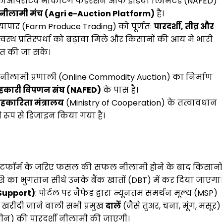
ऑपरेटिव मार्केटिंग फेडरेशन ऑफ इंडिया लिमिटेड (NAFED)
-नीलामी मंच (Agri e-Auction Platform)
है।
 व्यापार (Farm Produce Trading) को पूर्णतः
पारदर्शी, तीव्र और
्वस्थ प्रतिस्पर्धा को बढ़ावा मिले और किसानों की आय में भारी
ित की जा सके।
ीलामी प्रणाली (Online Commodity Auction) का निर्माण
ि सहकारी विपणन संघ (NAFED)
के पास है।
हकारिता मंत्रालय
(Ministry of Cooperation) के तत्वावधान
शी रूप से डिजाइन किया गया है।
्लेटफॉर्म के जरिए फसल की सफल नीलामी होने के बाद किसानो
 का भुगतान सीधे उनके बैंक खातों (DBT) में कर दिया जाएगा
 Support)
: पोर्टल पर नैफेड द्वारा न्यूनतम समर्थन मूल्य (MSP)
खरीदी जाने वाली सभी प्रमुख
दालें
(जैसे तुअर, चना, मूंग, मसूर)
बीन) की पारदर्शी नीलामी की जाएगी।