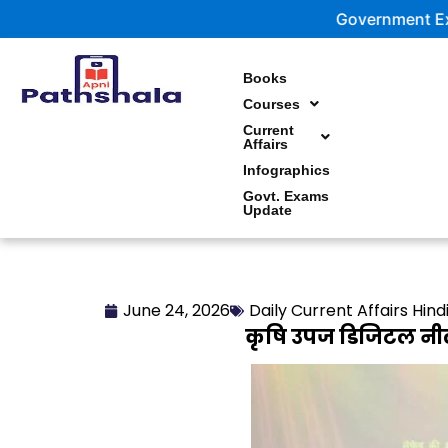
Skip
Government Exam Updates 
to
content
Books
Courses
Current
Affairs
Infographics
Govt. Exams
Update
June 24, 2026
Daily Current Affairs Hind
कृषि उपज डिजिटल नील