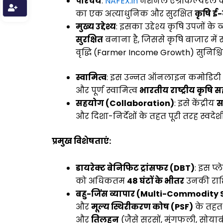
परिचय
:
NAFEX.in
नेशनल एग्रीकल्चरल को
का एक अत्याधुनिक और सुरक्षित
कृषि ई
मुख्य उद्देश्य
: इसका उद्देश्य कृषि उपजों के
सुरक्षित
बनाना है, जिससे कृषि बाजार में स
वृद्धि (Farmer Income Growth) सुनिश्च
स्वामित्व
: इस उन्नत ऑनलाइन कमोडिटी न
और पूर्ण स्वामित्व
भारतीय राष्ट्रीय कृष
सहयोग (Collaboration)
: इसे केंद्रीय
स
और दिशा-निर्देशों के तहत पूरी तरह स्वदे
प्रमुख विशेषताएं:
डायरेक्ट बेनिफिट ट्रांसफर (DBT)
: इस प
को अधिकतम
48 घंटों के भीतर
उनकी राशि
बहु-जिंस व्यापार (Multi-Commodity
और
मूल्य स्थिरीकरण कोष (PSF)
के तहत 
और
तिलहन
(जैसे सरसों, मूंगफली, सोया