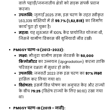
वाले पहाड़ी/जनजातीय क्षेत्रों को सड़क संपर्क प्रदान
करना।
उपलब्धि:
जुलाई 2025 तक, इस चरण के तहत स्वीकृत
1,63,339 बस्तियों में से
99.7% (1,62,818)
का निर्माण
कार्य पूरा हो चुका है।
महत्व:
यह शुरुआत में 100% केंद्र प्रायोजित योजना थी,
जिसने ग्रामीण विकास की बुनियादी नींव रखी।
PMGSY चरण-II (2013-2022):
लक्ष्य:
मौजूदा ग्रामीण सड़क नेटवर्क के
50,000
किलोमीटर
का उन्नयन (Upgradation) करना ताकि
परिवहन दक्षता में सुधार हो सके।
उपलब्धि:
जनवरी 2023 तक इस चरण का
97% लक्ष्य
हासिल कर लिया गया था।
विशेषता:
इसमें वित्त पोषण का अनुपात केंद्र और राज्यों
के बीच
75:25
(विशेष राज्यों के लिए 90:10) रखा गया
था।
PMGSY चरण-III (2019 – जारी):