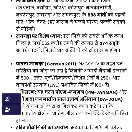
लाभान्वित क्षेत्र:
यह परियोजना ओडिशा के 8 जिलों
(कंधमाल, क्योंझर, खोरधा, कोरापुट, मलकानगिरी,
नबरंगपुर, रायगड़ा और संबलपुर) के
898 गांवों
को पहली
बार ‘ऑल-वेदर’ (हर मौसम में चलने योग्य) पक्की सड़कों
से जोड़ेगी।
रायगड़ा पर विशेष ध्यान:
इस जिले को सबसे अधिक लाभ
मिला है, जहाँ 562 करोड़ रुपये की लागत से
274 सड़कें
बनाई जाएंगी, जिससे 314 बस्तियों को सीधा लाभ होगा।
पात्रता मानदंड (Census 2011):
PMGSY-IV के तहत उन
बस्तियों को जोड़ा जा रहा है जिनकी आबादी मैदानी इलाकों
में 500+, उत्तर-पूर्वी/हिमालयी/विशेष क्षेत्रों में 250+ और
वामपंथी उग्रवाद (LWE) प्रभावित जिलों में 100+ है।
अभिसरण:
यह चरण
पीएम-जनमन (PM-JANMAN)
और
धर्ती आबा जनजातीय ग्राम उत्कर्ष अभियान (DA-JGUA)
जैसी योजनाओं के साथ मिलकर काम करेगा ताकि
जनजातीय क्षेत्रों में ‘अंतिम मील तक कनेक्टिविटी’ सुनिश्चित
हो सके।
हरित प्रौद्योगिकी का उपयोग:
सड़कों के निर्माण में ‘कोल्ड