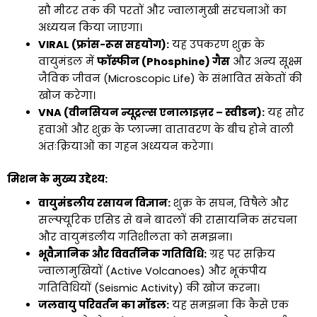
सौ मीटर तक की परतों और ज्वालामुखी संरचनाओं का
अध्ययन किया जाएगा।
VIRAL (फ्रांस-रूस सहयोग):
यह उपकरण शुक्र के
वायुमंडल में
फॉस्फीन (Phosphine) गैस
और अन्य सूक्ष्म
जैविक जीवन (Microscopic Life) के संभावित संकेतों की
खोज करेगा।
VNA (वीनसियन न्यूट्रल्स एनालाइज़र – स्वीडन):
यह सौर
हवाओं और शुक्र के प्लाज्मा वातावरण के बीच होने वाली
अंतःक्रियाओं का गहन अध्ययन करेगा।
मिशन के मुख्य उद्देश्य:
वायुमंडलीय रसायन विज्ञान:
शुक्र के सघन, विषैले और
सल्फ्यूरिक एसिड से बने बादलों की रासायनिक संरचना
और वायुमंडलीय गतिशीलता को समझना।
भूवैज्ञानिक और विवर्तनिक गतिविधि:
ग्रह पर सक्रिय
ज्वालामुखियों (Active Volcanoes) और भूकंपीय
गतिविधियों (Seismic Activity) की खोज करना।
जलवायु परिवर्तन का मॉडल:
यह समझना कि कैसे एक