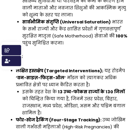
स्वास्थ्य सुविधाओं या परिवहन की कमी के कारण होने
वाली माताओं और नवजात शिशुओं की आकस्मिक मृत्यु
को शून्य के स्तर पर लाना।
सार्वभौमिक संतृप्ति (Universal Saturation)
भारत
के सभी राज्यों और केंद्र शासित प्रदेशों में गुणवत्तापूर्ण
सुरक्षित मातृत्व (Safe Motherhood) सेवाओं की
100%
पहुंच सुनिश्चित करना।
विशेषताएं:
लक्षित हस्तक्षेप (Targeted Interventions);
यह रोडमैप
‘वन-साइज़-फिट्स-ऑल’
मॉडल को त्यागकर अधिक
प्रभावित क्षेत्रों पर ध्यान केंद्रित करता है।
इसके तहत देश के
13 उच्च-फोकस राज्यों के 130 जिलों
को चिन्हित किया गया है, जिनमें उत्तर प्रदेश, बिहार,
राजस्थान, मध्य प्रदेश, ओडिशा, असम और पश्चिम बंगाल
शामिल हैं।
फोर-स्टेज ट्रैकिंग (Four-Stage Tracking):
उच्च जोखिम
वाली गर्भवती महिलाओं (High-Risk Pregnancies) की