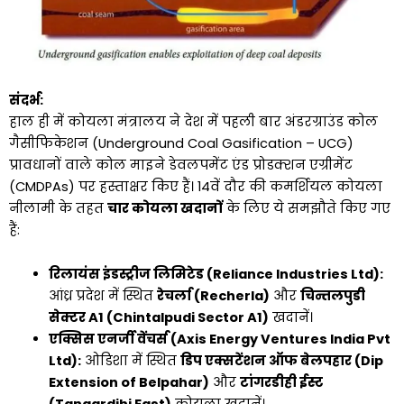
संदर्भ:
हाल ही में कोयला मंत्रालय ने देश में पहली बार अंडरग्राउंड कोल
गैसीफिकेशन (Underground Coal Gasification – UCG)
प्रावधानों वाले कोल माइने डेवलपमेंट एंड प्रोडक्शन एग्रीमेंट
(CMDPAs) पर हस्ताक्षर किए हैं। 14वें दौर की कमर्शियल कोयला
नीलामी के तहत
चार कोयला खदानों
के लिए ये समझौते किए गए
हैं:
रिलायंस इंडस्ट्रीज लिमिटेड (Reliance Industries Ltd):
आंध्र प्रदेश में स्थित
रेचर्ला (Recherla)
और
चिन्तलपुडी
सेक्टर A1 (Chintalpudi Sector A1)
खदानें।
एक्सिस एनर्जी वेंचर्स (Axis Energy Ventures India Pvt
Ltd):
ओडिशा में स्थित
डिप एक्सटेंशन ऑफ बेलपहार (Dip
Extension of Belpahar)
और
टांगरडीही ईस्ट