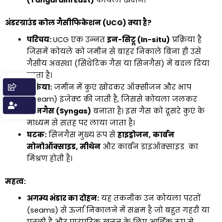
(Tangardihi East)
कोयला खदानें।
अंडरग्राउंड कोल गैसीफिकेशन (UCG) क्या है?
परिचय:
UCG एक उन्नत
इन-सिटू (In-situ)
प्रक्रिया है
जिसमें कोयले को जमीन से बाहर निकाले बिना ही उसे
गैसीय अवस्था (सिंथेटिक गैस या सिनगैस) में बदल दिया
जाता है।
प्रक्रिया:
जमीन में कुएं खोदकर ऑक्सीजन और भाप
(steam) इंजेक्ट की जाती है, जिससे कोयला जलकर
सिनगैस (Syngas)
बनाता है। इस गैस को दूसरे कुएं के
माध्यम से सतह पर लाया जाता है।
घटक:
सिनगैस मुख्य रूप से
हाइड्रोजन,
कार्बन
मोनोऑक्साइड,
मीथेन
और कार्बन डाइऑक्साइड का
मिश्रण होती है।
महत्व:
अगम्य भंडार का दोहन:
यह तकनीक उन कोयला परतों
(seams) से ऊर्जा निकालने में सक्षम है जो बहुत गहरी या