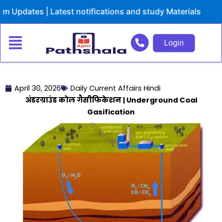
Skip
dates | Latest notifications and study Materials
to
content
Login
April 30, 2026
Daily Current Affairs Hindi
अंडरग्राउंड कोल गैसीफिकेशन | Underground Coal
Gasification