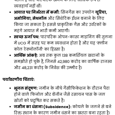
पतली हैं और पारंपरिक खनन के लिए आर्थिक रूप से
व्यवहार्य नहीं थीं।
आयात पर निर्भरता में कमी:
सिनगैस का उपयोग
यूरिया,
अमोनिया, मेथनॉल
और सिंथेटिक ईंधन बनाने के लिए
किया जा सकता है। इससे प्राकृतिक गैस और उर्वरकों के
महंगे आयात में भारी कमी आएगी।
स्वच्छ ऊर्जा पथ:
पारंपरिक ओपन-कास्ट माइनिंग की तुलना
में UCG में सतह पर कम व्यवधान होता है और यह ‘क्लीन
कोल टेक्नोलॉजी’ का हिस्सा है।
आर्थिक आंकड़े:
अब तक कुल 138 कमर्शियल खदानों के
समझौते हो चुके हैं, जिनसे ₹42,980 करोड़ का वार्षिक राजस्व
और ₹48,231 करोड़ के निवेश की उम्मीद है।
पर्यावरणीय चिंताएं:
भूजल संदूषण:
जमीन के नीचे गैसीफिकेशन के दौरान पैदा
होने वाले फिनोल और बेंजीन जैसे रसायन पास के जल
स्रोतों को प्रदूषित कर सकते हैं।
जमीन का धंसना (Subsidence):
कोयले के जलने से बने
रिक्त स्थान के कारण जमीन धंसने का खतरा बना रहता है।