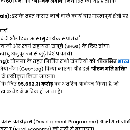
ुल 60 दिनों की
‘नो-वर्क अवधि’
निर्धारित की गई है ताकि
cals):
इसके तहत कराए जाने वाले कार्य चार महत्वपूर्ण क्षेत्रों पर
र्य।
िविटी और टिकाऊ सामुदायिक संपत्तियाँ।
ानी और स्वयं सहायता समूहों (SHGs) के लिए ढांचा।
ायु अनुकूलन से जुड़े विशेष कार्य।
ng):
योजना के तहत निर्मित सभी संपत्तियों को
‘विकसित
भारत
जियो-टैग (Geo-tag) किया जाएगा और इसे
‘पीएम गति शक्ति’
रूप से एकीकृत किया जाएगा।
्ष के लिए
₹95,692.31 करोड़
का अंतरिम आवंटन किया है, जो
ाख करोड़ से अधिक हो जाता है।
कास कार्यक्रम (Development Programme) ग्रामीण बाजारो
व्यवस्था (Rural Economy) को मंदी से बचाएगा।