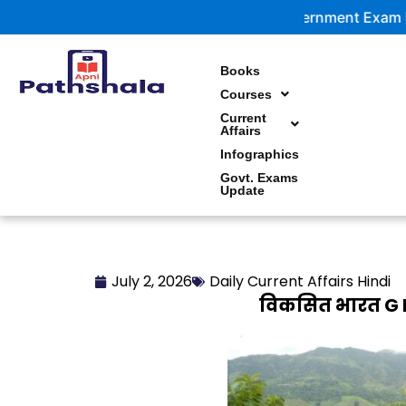
Skip
Government Exam Updates |
to
content
Books
Courses
Current
Affairs
Infographics
Govt. Exams
Update
July 2, 2026
Daily Current Affairs Hindi
विकसित भारत G RA