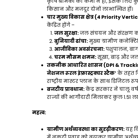
कृषि श्रमिकों की कमी न हो, इसके लिए क
किसान और मजदूर दोनों लाभान्वित हों।
चार मुख्य विकास क्षेत्र (4 Priority Verti
केंद्रित होंगे –
जल सुरक्षा:
जल संचयन और संरक्षण का
बुनियादी ढांचा:
मुख्य ग्रामीण कनेक्ट
आजीविका अवसंरचना:
पशुपालन, बागव
चरम मौसम शमन:
सूखा, बाढ़ और जलव
तकनीक आधारित शासन (DPI & Tracki
नेशनल रूरल इंफ्रास्ट्रक्चर स्टैक’
के तहत 
राष्ट्रीय मास्टर प्लान के साथ डिजिटल 
बजटीय प्रावधान:
केंद्र सरकार ने चालू वर
राज्यों की भागीदारी मिलाकर कुल ₹1.51 ल
महत्व:
ग्रामीण अर्थव्यवस्था का सुदृढ़ीकरण:
यह वि
में नकदी प्रवाह को बढ़ाकर ग्रामीण अर्थ